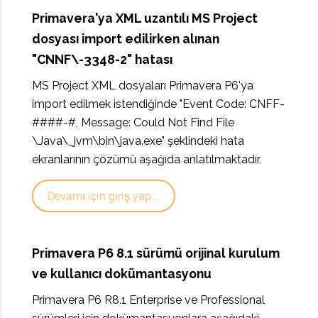
Primavera'ya XML uzantılı MS Project
dosyası import edilirken alınan
"CNNF\-3348-2" hatası
MS Project XML dosyaları Primavera P6'ya
import edilmek istendiğinde "Event Code: CNFF-
####-#, Message: Could Not Find File
\Java\_jvm\bin\java.exe" şeklindeki hata
ekranlarının çözümü aşağıda anlatılmaktadır.
Devamı için giriş yap...
Primavera P6 8.1 sürümü orijinal kurulum
ve kullanıcı dokümantasyonu
Primavera P6 R8.1 Enterprise ve Professional