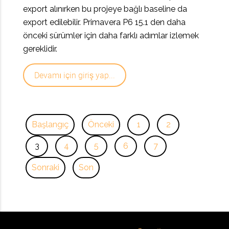
export alınırken bu projeye bağlı baseline da
export edilebilir. Primavera P6 15.1 den daha
önceki sürümler için daha farklı adımlar izlemek
gereklidir.
Devamı için giriş yap...
Başlangıç
Önceki
1
2
3
4
5
6
7
Sonraki
Son