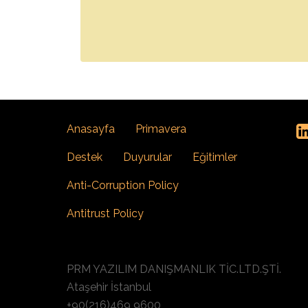
Anasayfa
Primavera
Destek
Duyurular
Eğitimler
Anti-Corruption Policy
Antitrust Policy
PRM YAZILIM DANIŞMANLIK TİC.LTD.ŞTİ.
Ataşehir İstanbul
+90(216)469 9600