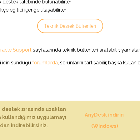
destek talebinde bulunabilirler.
çe eğitici içeriğe ulaşabilirler.
Teknik Destek Bültenleri
racle Support
sayfalarında teknik bültenleri aratabilir; yamalara
ri için sunduğu
forumlarda
, sorunlarını tartışabilir, başka kullanıc
 destek sırasında uzaktan
AnyDesk indirin
in kullandığımız uygulamayı
dan indirebilirsiniz.
(Windows)